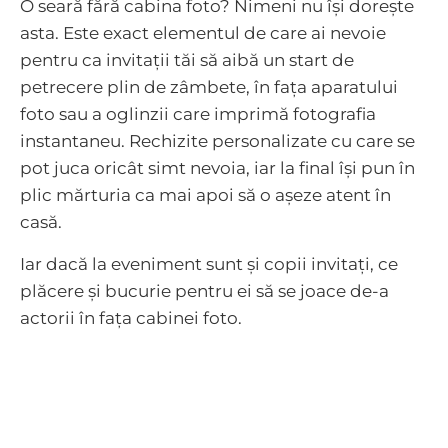
O seară fără cabina foto? Nimeni nu își dorește
ta?
dinamică,
bine
Z
asta. Este exact elementul de care ai nevoie
O bucurie
în care te
continuă,
pentru ca invitații tăi să aibă un start de
Aici găsești tot ceea
Tu vii cu dorințele, noi
muncă
DESPRE
regăsești
ce ai nevoie
cu povestea
petrecere plin de zâmbete, în fața aparatului
MINE
susținută,
beneficiari
pas cu
foto sau a oglinzii care imprimă fotografia
mulțumiți
pas
instantaneu. Rechizite personalizate cu care se
VEZI
VEZI
SERVICII
TESTIMONIALE
pot juca oricât simt nevoia, iar la final își pun în
Eu sunt Maestru de
VOICE
plic mărturia ca mai apoi să o așeze atent în
OVER
Ceremonii
casă.
Iar dacă la eveniment sunt și copii invitați, ce
VEZI
DETALII
plăcere și bucurie pentru ei să se joace de-a
actorii în fața cabinei foto.
Fotografia imprimă pe hârtie tot ceea ce nu
poți povesti, feelingul pe care îl simți cu tot
sufletul într-o seară care, la final, pare atât de
scurtă.